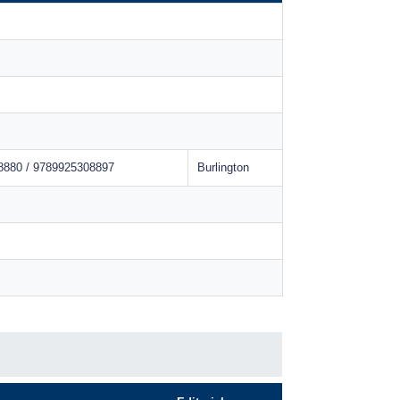
8880 / 9789925308897
Burlington