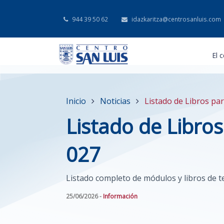
944 39 50 62
idazkaritza@centrosanluis.com
El 
Inicio
Noticias
Listado de Libros pa
Listado de Libro
027
Listado completo de módulos y libros de t
25/06/2026 -
Información