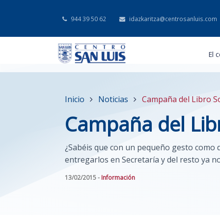
944 39 50 62
idazkaritza@centrosanluis.com
El 
Inicio
Noticias
Campaña del Libro So
Campaña del Libr
¿Sabéis que con un pequeño gesto como de
entregarlos en Secretaría y del resto ya n
13/02/2015 -
Información