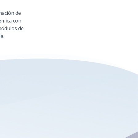
mación de
émica con
módulos de
a.