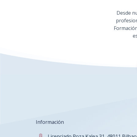
Desde nu
profesio
Formación
e
Información
Licenciado Poza Kalea 31, 48011 Bilbao