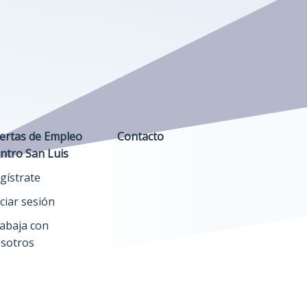
ertas de Empleo
Contacto
ntro San Luis
gístrate
iciar sesión
abaja con
sotros