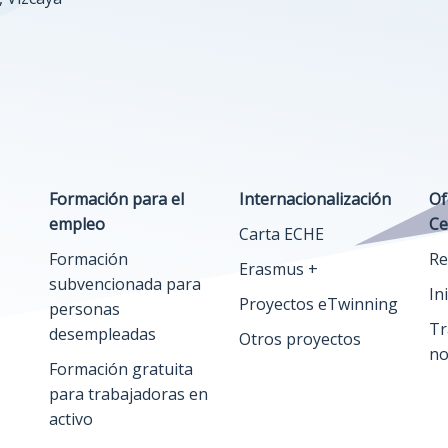
Formación para el
Internacionalización
Of
empleo
Ce
Carta ECHE
Formación
Re
Erasmus +
subvencionada para
In
Proyectos eTwinning
personas
Tr
desempleadas
Otros proyectos
no
Formación gratuita
para trabajadoras en
activo