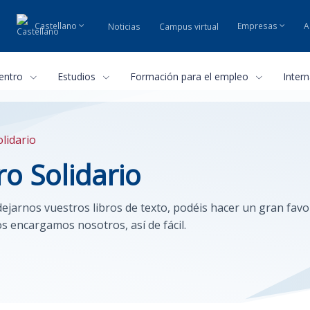
Castellano
Empresas
A
Noticias
Campus virtual
centro
Estudios
Formación para el empleo
Inter
lidario
o Solidario
jarnos vuestros libros de texto, podéis hacer un gran favo
os encargamos nosotros, así de fácil.