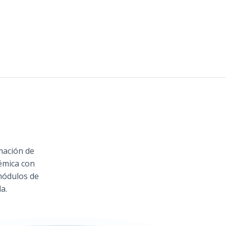
mación de
émica con
módulos de
a.