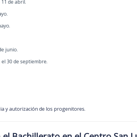
11 de abril.
ayo.
mayo.
de junio.
 el 30 de septiembre.
ia y autorización de los progenitores.
el Bachillerato en el Centro San L