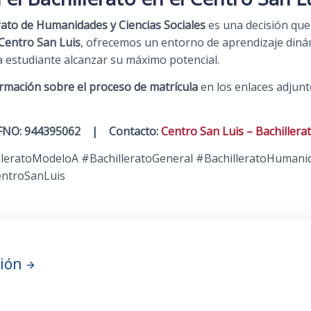
erato de Humanidades y Ciencias Sociales
es una decisión que
Centro San Luis
, ofrecemos un entorno de aprendizaje diná
 estudiante alcanzar su máximo potencial.
rmación sobre el proceso de matrícula
en los enlaces adjunto
FNO: 944395062 |
Contacto:
Centro San Luis – Bachillera
illeratoModeloA #BachilleratoGeneral #BachilleratoHumanid
entroSanLuis
ción
arrow_forward