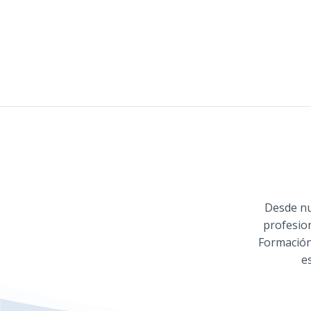
Desde nu
profesio
Formación
e