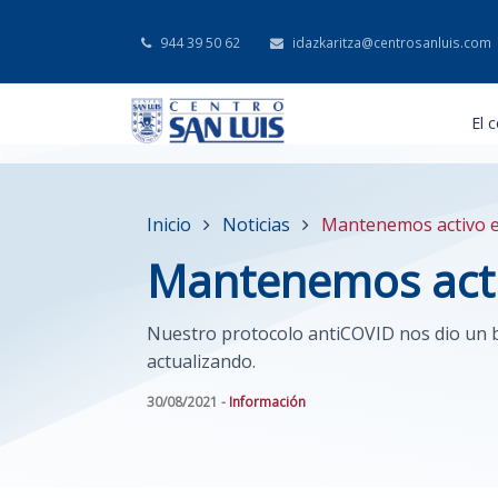
944 39 50 62
idazkaritza@centrosanluis.com
El 
Inicio
Noticias
Mantenemos activo el
Mantenemos activ
Nuestro protocolo antiCOVID nos dio un b
actualizando.
30/08/2021 -
Información