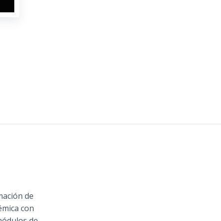
mación de
émica con
módulos de