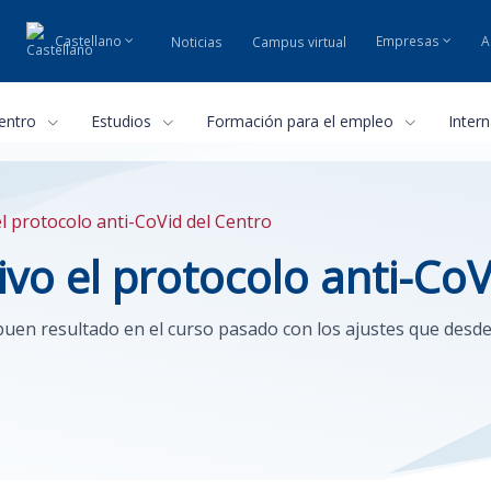
Castellano
Empresas
A
Noticias
Campus virtual
centro
Estudios
Formación para el empleo
Inter
 protocolo anti-CoVid del Centro
o el protocolo anti-CoV
uen resultado en el curso pasado con los ajustes que desde