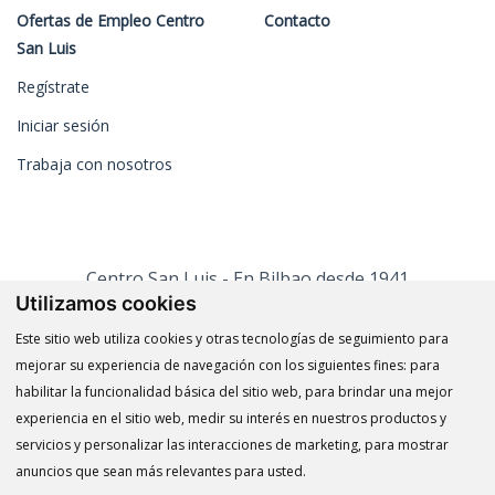
Ofertas de Empleo Centro
Contacto
San Luis
Regístrate
Iniciar sesión
Trabaja con nosotros
Centro San Luis - En Bilbao desde 1941
Utilizamos cookies
Este sitio web utiliza cookies y otras tecnologías de seguimiento para
mejorar su experiencia de navegación con los siguientes fines:
para
habilitar la funcionalidad básica del sitio web
,
para brindar una mejor
Aviso legal
-
experiencia en el sitio web
,
medir su interés en nuestros productos y
Política de privacidad
-
servicios y personalizar las interacciones de marketing
,
para mostrar
Política integrada
-
anuncios que sean más relevantes para usted
.