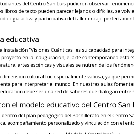
 estudiantes del Centro San Luis pudieron observar fenómenos 
s libros de texto pueden parecer lejanos o difíciles, se volv
logía activa y participativa del taller encajó perfectamente
za educativa
 instalación "Visiones Cuánticas" es su capacidad para integr
 proyecto en la inauguración, el arte contemporáneo está ex
teratura, artes escénicas y visuales se nutren de los fenóme
a dimensión cultural fue especialmente valiosa, ya que perm
enta para interpretar el mundo. En nuestras aulas fomenta
 educación debe ser una red de saberes que dialogan entre s
on el modelo educativo del Centro San 
ibe dentro del plan pedagógico del Bachillerato en el Centr
ca, acompañamiento personalizado y vinculación con el ent