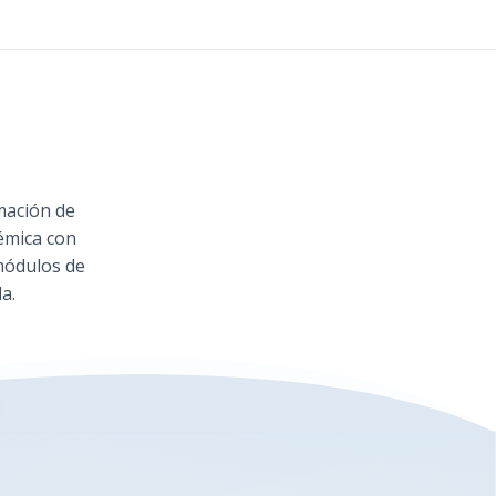
mación de
émica con
módulos de
a.