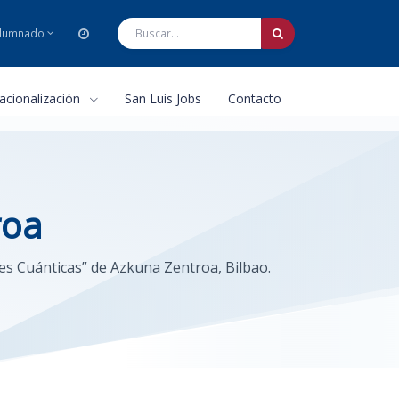
lumnado
nacionalización
San Luis Jobs
Contacto
roa
ones Cuánticas” de Azkuna Zentroa, Bilbao.