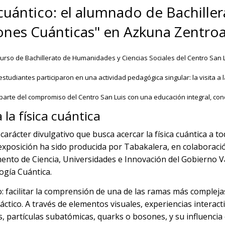
cuántico: el alumnado de Bachiller
isiones Cuánticas" en Azkuna Zentro
curso de Bachillerato de Humanidades y Ciencias Sociales del Centro San L
 estudiantes participaron en una actividad pedagógica singular: la visita a
arte del compromiso del Centro San Luis con una educación integral, conect
la física cuántica
carácter divulgativo que busca acercar la física cuántica a t
 exposición ha sido producida por Tabakalera, en colaboraci
ento de Ciencia, Universidades e Innovación del Gobierno Va
logía Cuántica.
: facilitar la comprensión de una de las ramas más complejas
tico. A través de elementos visuales, experiencias interactiv
partículas subatómicas, quarks o bosones, y su influencia 