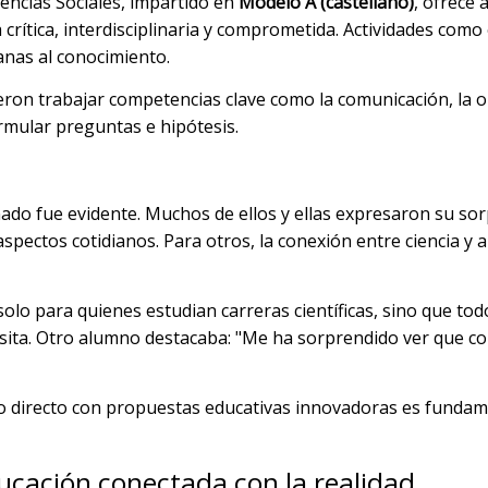
encias Sociales, impartido en
Modelo A (castellano)
, ofrece
ítica, interdisciplinaria y comprometida. Actividades como 
anas al conocimiento.
ieron trabajar competencias clave como la comunicación, la o
ormular preguntas e hipótesis.
ado fue evidente. Muchos de ellos y ellas expresaron su sorp
spectos cotidianos. Para otros, la conexión entre ciencia y 
olo para quienes estudian carreras científicas, sino que to
visita. Otro alumno destacaba: "Me ha sorprendido ver que 
to directo con propuestas educativas innovadoras es fundam
cación conectada con la realidad