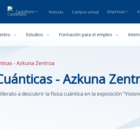
Castellano
Empresas
A
Noticias
Campus virtual
centro
Estudios
Formación para el empleo
Inter
nticas - Azkuna Zentroa
 Cuánticas - Azkuna Zent
llerato a descubrir la física cuántica en la exposición “Visi