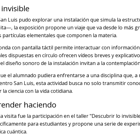
invisible
San Luis pudo explorar una instalación que simula la estruct
bita—, la exposición propone un viaje que va desde lo más g
as partículas elementales que componen la materia.
onda con pantalla táctil permite interactuar con información 
ales dispuestas en círculo ofrecen vídeos breves y explicati
el diseño sonoro de la instalación invitan a la contemplación 
que el alumnado pudiera enfrentarse a una disciplina que, a 
tro San Luis, esta actividad busca no solo transmitir conoc
la ciencia con la vida cotidiana.
prender haciendo
visita fue la participación en el taller "Descubrir lo invisib
pecíficamente para estudiantes y propone una serie de exper
ca cuántica.